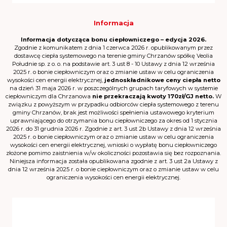
Informacja
Informacja dotycząca bonu ciepłowniczego – edycja 2026.
Zgodnie z komunikatem z dnia 1 czerwca 2026 r. opublikowanym przez
dostawcę ciepła systemowego na terenie gminy Chrzanów spółkę Veolia
Południe sp. z o. o. na podstawie art. 3 ust 8 - 10 Ustawy z dnia 12 września
2025 r. o bonie ciepłowniczym oraz o zmianie ustaw w celu ograniczenia
wysokości cen energii elektrycznej,
jednoskładnikowe ceny ciepła netto
na dzień 31 maja 2026 r. w poszczególnych grupach taryfowych w systemie
ciepłowniczym dla Chrzanowa
nie przekraczają kwoty 170zł/GJ netto.
W
związku z powyższym w przypadku odbiorców ciepła systemowego z terenu
gminy Chrzanów, brak jest możliwości spełnienia ustawowego kryterium
uprawniającego do otrzymania bonu ciepłowniczego za okres od 1 stycznia
2026 r. do 31 grudnia 2026 r. Zgodnie z art. 3 ust 2b Ustawy z dnia 12 września
2025 r. o bonie ciepłowniczym oraz o zmianie ustaw w celu ograniczenia
wysokości cen energii elektrycznej, wnioski o wypłatę bonu ciepłowniczego
złożone pomimo zaistnienia w/w okoliczności pozostawia się bez rozpoznania.
Niniejsza informacja została opublikowana zgodnie z art. 3 ust 2a Ustawy z
dnia 12 września 2025 r. o bonie ciepłowniczym oraz o zmianie ustaw w celu
ograniczenia wysokości cen energii elektrycznej.