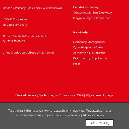
Dodatek osłonowy
Ośrodek Pomocy Społecznej w Chrzanowie
Chrzanowski Bon Żłobkowy
Program Czyste Powietrze
32-500 Chrzanów
ul. Jagiellońska 4
Na skróty
tel. 32-735-69-00, 32-32-735-69-01
fax 32-735-69-02
Deklaracja dostępności
Cyberbezpieczeństwo
e-mail:
sekretariat@ops.chrzanow.pl
Zamówienia publiczne
Dokumenty do pobrania
Praca
Ośrodek Pomocy Społecznej w Chrzanowie 2024 |
Wykonanie: Lioosys
Ta strona internetowa wykorzystuje pliki cookies. Pozostając na tej
stronie, wyrażasz zgodę na korzystanie z plików cookies.
AKCEPTUJĘ