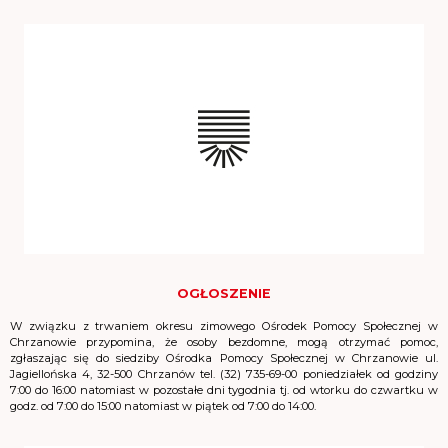
OGŁOSZENIE
W związku z trwaniem okresu zimowego Ośrodek Pomocy Społecznej w
Chrzanowie przypomina, że osoby bezdomne, mogą otrzymać pomoc,
zgłaszając się do siedziby Ośrodka Pomocy Społecznej w Chrzanowie ul.
Jagiellońska 4, 32-500 Chrzanów tel. (32) 735-69-00 poniedziałek od godziny
7:00 do 16:00 natomiast w pozostałe dni tygodnia tj. od wtorku do czwartku w
godz. od 7:00 do 15:00 natomiast w piątek od 7:00 do 14:00.