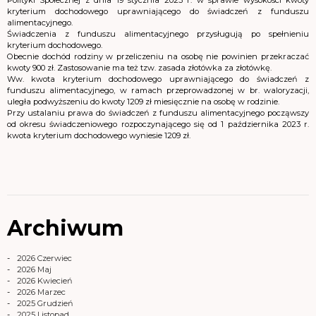
Polityki Społecznej z dnia 19 stycznia 2023 r. w sprawie wysokości kwoty
kryterium dochodowego uprawniającego do świadczeń z funduszu
alimentacyjnego.
Świadczenia z funduszu alimentacyjnego przysługują po spełnieniu
kryterium dochodowego.
Obecnie dochód rodziny w przeliczeniu na osobę nie powinien przekraczać
kwoty 900 zł. Zastosowanie ma też tzw. zasada złotówka za złotówkę.
Ww. kwota kryterium dochodowego uprawniającego do świadczeń z
funduszu alimentacyjnego, w ramach przeprowadzonej w br. waloryzacji,
uległa podwyższeniu do kwoty 1209 zł miesięcznie na osobę w rodzinie.
Przy ustalaniu prawa do świadczeń z funduszu alimentacyjnego począwszy
od okresu świadczeniowego rozpoczynającego się od 1 października 2023 r.
kwota kryterium dochodowego wyniesie 1209 zł.
Archiwum
2026 Czerwiec
2026 Maj
2026 Kwiecień
2026 Marzec
2025 Grudzień
2025 Listopad