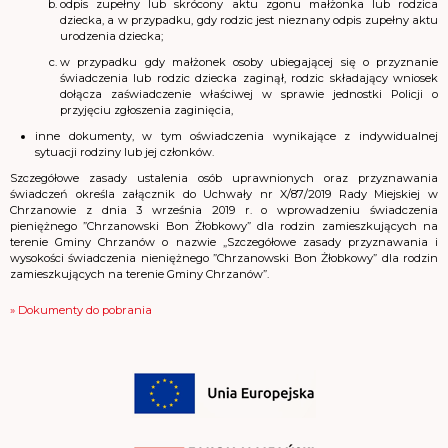
odpis zupełny lub skrócony aktu zgonu małżonka lub rodzica
dziecka, a w przypadku, gdy rodzic jest nieznany odpis zupełny aktu
urodzenia dziecka;
w przypadku gdy małżonek osoby ubiegającej się o przyznanie
świadczenia lub rodzic dziecka zaginął, rodzic składający wniosek
dołącza zaświadczenie właściwej w sprawie jednostki Policji o
przyjęciu zgłoszenia zaginięcia,
inne dokumenty, w tym oświadczenia wynikające z indywidualnej
sytuacji rodziny lub jej członków.
Szczegółowe zasady ustalenia osób uprawnionych oraz przyznawania
świadczeń określa załącznik do Uchwały nr X/87/2019 Rady Miejskiej w
Chrzanowie z dnia 3 września 2019 r. o wprowadzeniu świadczenia
pieniężnego ”Chrzanowski Bon Żłobkowy” dla rodzin zamieszkujących na
terenie Gminy Chrzanów o nazwie „Szczegółowe zasady przyznawania i
wysokości świadczenia nieniężnego ”Chrzanowski Bon Żłobkowy” dla rodzin
zamieszkujących na terenie Gminy Chrzanów”.
» Dokumenty do pobrania