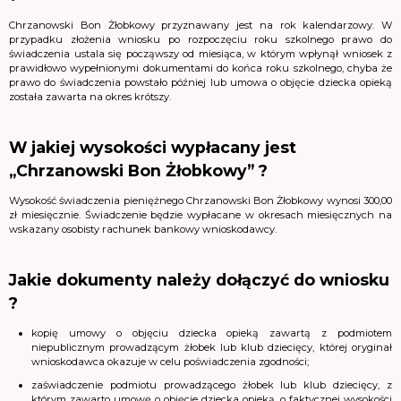
Chrzanowski Bon Żłobkowy przyznawany jest na rok kalendarzowy. W
przypadku złożenia wniosku po rozpoczęciu roku szkolnego prawo do
świadczenia ustala się począwszy od miesiąca, w którym wpłynął wniosek z
prawidłowo wypełnionymi dokumentami do końca roku szkolnego, chyba że
prawo do świadczenia powstało później lub umowa o objęcie dziecka opieką
została zawarta na okres krótszy.
W jakiej wysokości wypłacany jest
„Chrzanowski Bon Żłobkowy” ?
Wysokość świadczenia pieniężnego Chrzanowski Bon Żłobkowy wynosi 300,00
zł miesięcznie. Świadczenie będzie wypłacane w okresach miesięcznych na
wskazany osobisty rachunek bankowy wnioskodawcy.
Jakie dokumenty należy dołączyć do wniosku
?
kopię umowy o objęciu dziecka opieką zawartą z podmiotem
niepublicznym prowadzącym żłobek lub klub dziecięcy, której oryginał
wnioskodawca okazuje w celu poświadczenia zgodności;
zaświadczenie podmiotu prowadzącego żłobek lub klub dziecięcy, z
którym zawarto umowę o objęcie dziecka opieką, o faktycznej wysokości