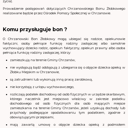
życia).
Prowadzenie postępowań dotyczących Chrzanowskiego Bonu Żłobkowego
realizowane będzie przez Ośrodek Pomocy Społecznej w Chrzanowie.
Komu przysługuje bon ?
O Chrzanowski Bon Żłobkowy mogą ubiegać się rodzice, opiekunowie
faktyczni, osoby pełniące funkcję rodziny zastępczej albo samotnie
wychowujący dziecko rodzic, opiekun faktyczny, opiekun prawny albo osoba
pełniąca funkcję rodziny zastępczej, którzy:
zamieszkują na terenie Gminy Chrzanów,
nie występują bądź odstępują z ubiegania się o objęcie dziecka opieką w
Żłobku Miejskim w Chrzanowie,
są zatrudnieni lub wykonują inną pracę zarobkową,
nie korzystają z urlopu wychowawczego,
rozliczają podatek dochodowy od osób fizycznych w urzędzie skarbowym,
którego naczelnik jest miejscowo właściwy w zakresie podatku
dochodowego od osób fizycznych dla osób mających miejsce
zamieszkania na terenie Gminy Chrzanów, jeżeli uzyskują dochody lub
przychody podlegające opodatkowaniu tym podatkiem, zgodnie z
obowiązującymi przepisami,
mają zawartą umowę o objęcie dziecka opieką z podmiotem