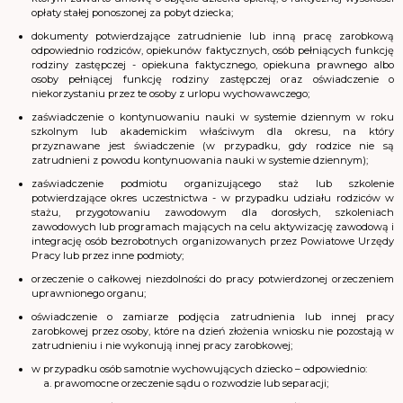
opłaty stałej ponoszonej za pobyt dziecka;
dokumenty potwierdzające zatrudnienie lub inną pracę zarobkową
odpowiednio rodziców, opiekunów faktycznych, osób pełniących funkcję
rodziny zastępczej - opiekuna faktycznego, opiekuna prawnego albo
osoby pełniącej funkcję rodziny zastępczej oraz oświadczenie o
niekorzystaniu przez te osoby z urlopu wychowawczego;
zaświadczenie o kontynuowaniu nauki w systemie dziennym w roku
szkolnym lub akademickim właściwym dla okresu, na który
przyznawane jest świadczenie (w przypadku, gdy rodzice nie są
zatrudnieni z powodu kontynuowania nauki w systemie dziennym);
zaświadczenie podmiotu organizującego staż lub szkolenie
potwierdzające okres uczestnictwa - w przypadku udziału rodziców w
stażu, przygotowaniu zawodowym dla dorosłych, szkoleniach
zawodowych lub programach mających na celu aktywizację zawodową i
integrację osób bezrobotnych organizowanych przez Powiatowe Urzędy
Pracy lub przez inne podmioty;
orzeczenie o całkowej niezdolności do pracy potwierdzonej orzeczeniem
uprawnionego organu;
oświadczenie o zamiarze podjęcia zatrudnienia lub innej pracy
zarobkowej przez osoby, które na dzień złożenia wniosku nie pozostają w
zatrudnieniu i nie wykonują innej pracy zarobkowej;
w przypadku osób samotnie wychowujących dziecko – odpowiednio:
prawomocne orzeczenie sądu o rozwodzie lub separacji;