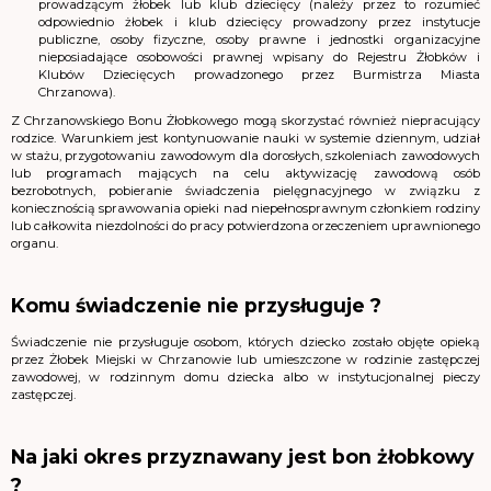
prowadzącym żłobek lub klub dziecięcy (należy przez to rozumieć
odpowiednio żłobek i klub dziecięcy prowadzony przez instytucje
publiczne, osoby fizyczne, osoby prawne i jednostki organizacyjne
nieposiadające osobowości prawnej wpisany do Rejestru Żłobków i
Klubów Dziecięcych prowadzonego przez Burmistrza Miasta
Chrzanowa).
Z Chrzanowskiego Bonu Żłobkowego mogą skorzystać również niepracujący
rodzice. Warunkiem jest kontynuowanie nauki w systemie dziennym, udział
w stażu, przygotowaniu zawodowym dla dorosłych, szkoleniach zawodowych
lub programach mających na celu aktywizację zawodową osób
bezrobotnych, pobieranie świadczenia pielęgnacyjnego w związku z
koniecznością sprawowania opieki nad niepełnosprawnym członkiem rodziny
lub całkowita niezdolności do pracy potwierdzona orzeczeniem uprawnionego
organu.
Komu świadczenie nie przysługuje ?
Świadczenie nie przysługuje osobom, których dziecko zostało objęte opieką
przez Żłobek Miejski w Chrzanowie lub umieszczone w rodzinie zastępczej
zawodowej, w rodzinnym domu dziecka albo w instytucjonalnej pieczy
zastępczej.
Na jaki okres przyznawany jest bon żłobkowy
?