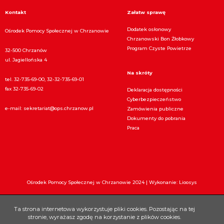
Kontakt
Załatw sprawę
Dodatek osłonowy
Ośrodek Pomocy Społecznej w Chrzanowie
Chrzanowski Bon Żłobkowy
Program Czyste Powietrze
32-500 Chrzanów
ul. Jagiellońska 4
Na skróty
tel. 32-735-69-00, 32-32-735-69-01
fax 32-735-69-02
Deklaracja dostępności
Cyberbezpieczeństwo
e-mail:
sekretariat@ops.chrzanow.pl
Zamówienia publiczne
Dokumenty do pobrania
Praca
Ośrodek Pomocy Społecznej w Chrzanowie 2024 |
Wykonanie: Lioosys
Ta strona internetowa wykorzystuje pliki cookies. Pozostając na tej
stronie, wyrażasz zgodę na korzystanie z plików cookies.