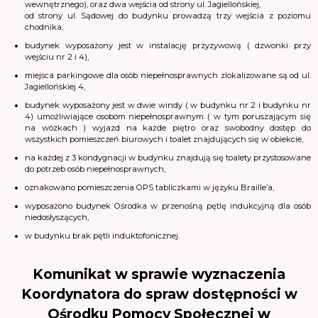
wewnętrznego), oraz dwa wejścia od strony ul. Jagiellońskiej,
od strony ul. Sądowej do budynku prowadzą trzy wejścia z poziomu
chodnika,
budynek wyposażony jest w instalację przyzywową ( dzwonki przy
wejściu nr 2 i 4),
miejsca parkingowe dla osób niepełnosprawnych zlokalizowane są od ul.
Jagiellońskiej 4,
budynek wyposażony jest w dwie windy ( w budynku nr 2 i budynku nr
4) umożliwiające osobom niepełnosprawnym ( w tym poruszającym się
na wózkach ) wyjazd na każde piętro oraz swobodny dostęp do
wszystkich pomieszczeń biurowych i toalet znajdujących się w obiekcie,
na każdej z 3 kondygnacji w budynku znajdują się toalety przystosowane
do potrzeb osób niepełnosprawnych,
oznakowano pomieszczenia OPS tabliczkami w języku Braille’a,
wyposażono budynek Ośrodka w przenośną pętlę indukcyjną dla osób
niedosłyszących,
w budynku brak pętli induktofonicznej.
Komunikat w sprawie wyznaczenia
Koordynatora do spraw dostępności w
Ośrodku Pomocy Społecznej w