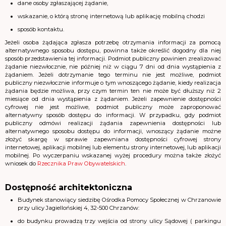
dane osoby zgłaszającej żądanie,
wskazanie, o którą stronę internetową lub aplikację mobilną chodzi
sposób kontaktu.
Jeżeli osoba żądająca zgłasza potrzebę otrzymania informacji za pomocą
alternatywnego sposobu dostępu, powinna także określić dogodny dla niej
sposób przedstawienia tej informacji. Podmiot publiczny powinien zrealizować
żądanie niezwłocznie, nie później niż w ciągu 7 dni od dnia wystąpienia z
żądaniem. Jeżeli dotrzymanie tego terminu nie jest możliwe, podmiot
publiczny niezwłocznie informuje o tym wnoszącego żądanie, kiedy realizacja
żądania będzie możliwa, przy czym termin ten nie może być dłuższy niż 2
miesiące od dnia wystąpienia z żądaniem. Jeżeli zapewnienie dostępności
cyfrowej nie jest możliwe, podmiot publiczny może zaproponować
alternatywny sposób dostępu do informacji. W przypadku, gdy podmiot
publiczny odmówi realizacji żądania zapewnienia dostępności lub
alternatywnego sposobu dostępu do informacji, wnoszący żądanie możne
złożyć skargę w sprawie zapewniana dostępności cyfrowej strony
internetowej, aplikacji mobilnej lub elementu strony internetowej, lub aplikacji
mobilnej. Po wyczerpaniu wskazanej wyżej procedury można także złożyć
wniosek do
Rzecznika Praw Obywatelskich
.
Dostępność architektoniczna
Budynek stanowiący siedzibę Ośrodka Pomocy Społecznej w Chrzanowie
przy ulicy Jagiellońskiej 4, 32-500 Chrzanów:
do budynku prowadzą trzy wejścia od strony ulicy Sądowej ( parkingu