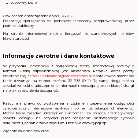
Widoczny fokus.
Oświadczenie sporządzono dnia:
01.03.2021
.
Deklarację sporządzono na podstawie samooceny przeprowadzonej przez
podmiot publiczny.
Na stronie internetowej można korzystać ze standardowych skrótów
klawiaturowych.
Informacje zwrotne i dane kontaktowe
W przypadku problemów z dostępnością strony internetowej prosimy o
kontakt. Osobą odpowiedzialną jest
Aleksandra Rafalska
, adres poczty
elektronicznej
rafalska.aleksandra@ops.chrzanow.pl
. Kontaktować można się
także dzwoniąc na numer telefonu
32 735 69 10
. Tą samą drogą można
składać wnioski o udostępnienie informacji niedostępnej oraz składać skargi
na brak zapewnienia dostępności.
Każdy ma prawo do wystąpienia z żądaniem zapewnienia dostępności
cyfrowej strony internetowej, aplikacji mobilnej lub jakiegoś ich elementu.
Można także zażądać udostępnienia informacji za pomocą alternatywnego
sposobu dostępu, na przykład przez odczytanie niedostępnego cyfrowo
dokumentu, opisanie zawartości filmu bez audiodeskrypcji itp.
Żądanie powinno zawierać: