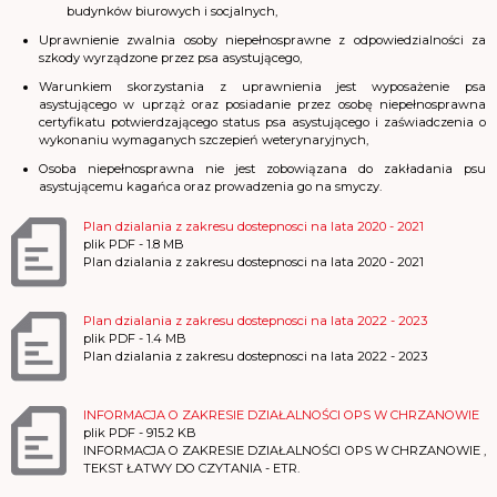
budynków biurowych i socjalnych,
Uprawnienie zwalnia osoby niepełnosprawne z odpowiedzialności za
szkody wyrządzone przez psa asystującego,
Warunkiem skorzystania z uprawnienia jest wyposażenie psa
asystującego w uprząż oraz posiadanie przez osobę niepełnosprawna
certyfikatu potwierdzającego status psa asystującego i zaświadczenia o
wykonaniu wymaganych szczepień weterynaryjnych,
Osoba niepełnosprawna nie jest zobowiązana do zakładania psu
asystującemu kagańca oraz prowadzenia go na smyczy.
Plan dzialania z zakresu dostepnosci na lata 2020 - 2021
plik
PDF
- 1.8 MB
Plan dzialania z zakresu dostepnosci na lata 2020 - 2021
Plan dzialania z zakresu dostepnosci na lata 2022 - 2023
plik
PDF
- 1.4 MB
Plan dzialania z zakresu dostepnosci na lata 2022 - 2023
INFORMACJA O ZAKRESIE DZIAŁALNOŚCI OPS W CHRZANOWIE
plik
PDF
- 915.2 KB
INFORMACJA O ZAKRESIE DZIAŁALNOŚCI OPS W CHRZANOWIE ,
TEKST ŁATWY DO CZYTANIA - ETR.