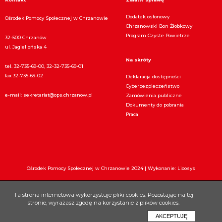
Dodatek osłonowy
Ośrodek Pomocy Społecznej w Chrzanowie
Chrzanowski Bon Żłobkowy
Program Czyste Powietrze
32-500 Chrzanów
ul. Jagiellońska 4
Na skróty
tel. 32-735-69-00, 32-32-735-69-01
fax 32-735-69-02
Deklaracja dostępności
Cyberbezpieczeństwo
e-mail:
sekretariat@ops.chrzanow.pl
Zamówienia publiczne
Dokumenty do pobrania
Praca
Ośrodek Pomocy Społecznej w Chrzanowie 2024 |
Wykonanie: Lioosys
Ta strona internetowa wykorzystuje pliki cookies. Pozostając na tej
stronie, wyrażasz zgodę na korzystanie z plików cookies.
AKCEPTUJĘ