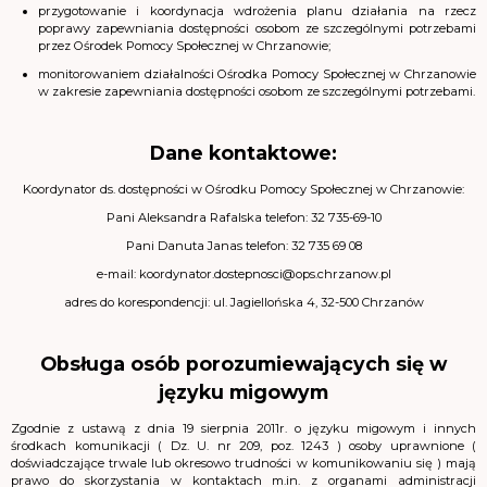
przygotowanie i koordynacja wdrożenia planu działania na rzecz
poprawy zapewniania dostępności osobom ze szczególnymi potrzebami
przez Ośrodek Pomocy Społecznej w Chrzanowie;
monitorowaniem działalności Ośrodka Pomocy Społecznej w Chrzanowie
w zakresie zapewniania dostępności osobom ze szczególnymi potrzebami.
Dane kontaktowe:
Koordynator ds. dostępności w Ośrodku Pomocy Społecznej w Chrzanowie:
Pani Aleksandra Rafalska telefon: 32 735-69-10
Pani Danuta Janas telefon: 32 735 69 08
e-mail: koordynator.dostepnosci@ops.chrzanow.pl
adres do korespondencji: ul. Jagiellońska 4, 32-500 Chrzanów
Obsługa osób porozumiewających się w
języku migowym
Zgodnie z ustawą z dnia 19 sierpnia 2011r. o języku migowym i innych
środkach komunikacji ( Dz. U. nr 209, poz. 1243 ) osoby uprawnione (
doświadczające trwale lub okresowo trudności w komunikowaniu się ) mają
prawo do skorzystania w kontaktach m.in. z organami administracji