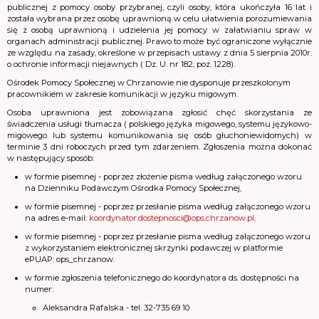
publicznej z pomocy osoby przybranej, czyli osoby, która ukończyła 16 lat i
została wybrana przez osobę uprawnioną w celu ułatwienia porozumiewania
się z osobą uprawnioną i udzielenia jej pomocy w załatwianiu spraw w
organach administracji publicznej. Prawo to może być ograniczone wyłącznie
ze względu na zasady, określone w przepisach ustawy z dnia 5 sierpnia 2010r.
o ochronie informacji niejawnych ( Dz. U. nr 182, poz. 1228).
Ośrodek Pomocy Społecznej w Chrzanowie nie dysponuje przeszkolonym
pracownikiem w zakresie komunikacji w języku migowym.
Osoba uprawniona jest zobowiązana zgłosić chęć skorzystania ze
świadczenia usługi tłumacza ( polskiego języka migowego, systemu językowo-
migowego lub systemu komunikowania się osób głuchoniewidomych) w
terminie 3 dni roboczych przed tym zdarzeniem. Zgłoszenia można dokonać
w następujący sposób:
w formie pisemnej - poprzez złożenie pisma według załączonego wzoru
na Dzienniku Podawczym Ośrodka Pomocy Społecznej,
w formie pisemnej - poprzez przesłanie pisma według załączonego wzoru
na adres e-mail:
koordynator.dostepnosci@ops.chrzanow.pl
,
w formie pisemnej - poprzez przesłanie pisma według załączonego wzoru
z wykorzystaniem elektronicznej skrzynki podawczej w platformie
ePUAP: ops_chrzanow.
w formie zgłoszenia telefonicznego do koordynatora ds. dostępności na
numer:
Aleksandra Rafalska - tel. 32-735 69 10