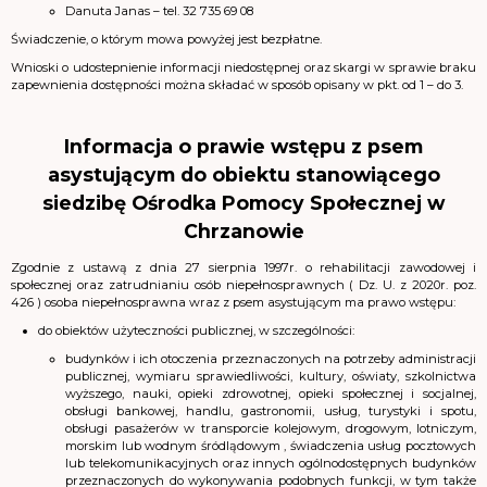
Danuta Janas – tel. 32 735 69 08
Świadczenie, o którym mowa powyżej jest bezpłatne.
Wnioski o udostepnienie informacji niedostępnej oraz skargi w sprawie braku
zapewnienia dostępności można składać w sposób opisany w pkt. od 1 – do 3.
Informacja o prawie wstępu z psem
asystującym do obiektu stanowiącego
siedzibę Ośrodka Pomocy Społecznej w
Chrzanowie
Zgodnie z ustawą z dnia 27 sierpnia 1997r. o rehabilitacji zawodowej i
społecznej oraz zatrudnianiu osób niepełnosprawnych ( Dz. U. z 2020r. poz.
426 ) osoba niepełnosprawna wraz z psem asystującym ma prawo wstępu:
do obiektów użyteczności publicznej, w szczególności:
budynków i ich otoczenia przeznaczonych na potrzeby administracji
publicznej, wymiaru sprawiedliwości, kultury, oświaty, szkolnictwa
wyższego, nauki, opieki zdrowotnej, opieki społecznej i socjalnej,
obsługi bankowej, handlu, gastronomii, usług, turystyki i spotu,
obsługi pasażerów w transporcie kolejowym, drogowym, lotniczym,
morskim lub wodnym śródlądowym , świadczenia usług pocztowych
lub telekomunikacyjnych oraz innych ogólnodostępnych budynków
przeznaczonych do wykonywania podobnych funkcji, w tym także