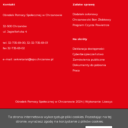
Kontakt
Załatw sprawę
Dodatek osłonowy
Ośrodek Pomocy Społecznej w Chrzanowie
Chrzanowski Bon Żłobkowy
Program Czyste Powietrze
32-500 Chrzanów
ul. Jagiellońska 4
Na skróty
tel. 32-735-69-00, 32-32-735-69-01
fax 32-735-69-02
Deklaracja dostępności
Cyberbezpieczeństwo
e-mail:
sekretariat@ops.chrzanow.pl
Zamówienia publiczne
Dokumenty do pobrania
Praca
Ośrodek Pomocy Społecznej w Chrzanowie 2024 |
Wykonanie: Lioosys
Ta strona internetowa wykorzystuje pliki cookies. Pozostając na tej
stronie, wyrażasz zgodę na korzystanie z plików cookies.